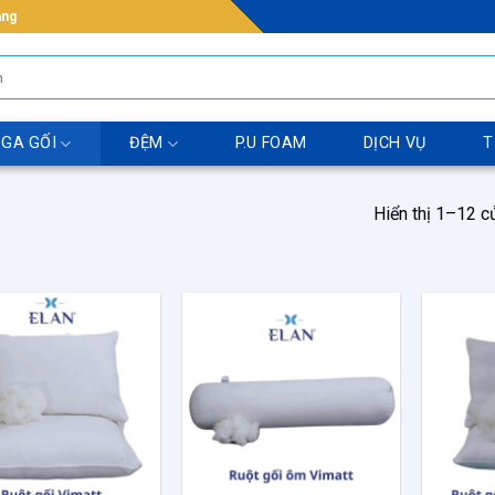
ẵng
 GA GỐI
ĐỆM
P.U FOAM
DỊCH VỤ
T
Hiển thị 1–12 c