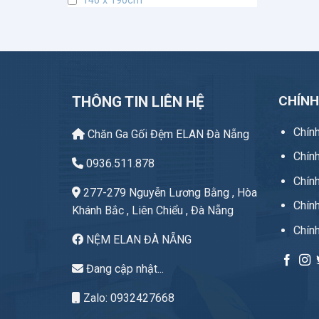
140 x 190cm
Độ dày 34 cm
freesize
100 x 190cm
40 x 60cm
CHÍN
THÔNG TIN LIÊN HỆ
45 x 45cm
Chín
Chăn Ga Gối Đệm ELAN Đà Nẵng
Chín
0936.511.878
Chính
277-279 Nguyễn Lương Bằng , Hòa
Chín
Khánh Bắc , Liên Chiểu , Đà Nẵng
Chín
NỆM ELAN ĐÀ NẴNG
Đang cập nhật...
Zalo: 0932427668