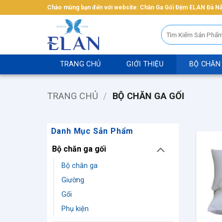
Bỏ
Chào mừng bạn đến với website: Chăn Ga Gối Đệm ELAN Đà N
qua
Tìm
nội
kiếm:
dung
TRANG CHỦ
GIỚI THIỆU
BỘ CHĂN
TRANG CHỦ
/
BỘ CHĂN GA GỐI
Danh Mục Sản Phẩm
Bộ chăn ga gối
Bộ chăn ga
Giường
Gối
Phụ kiện