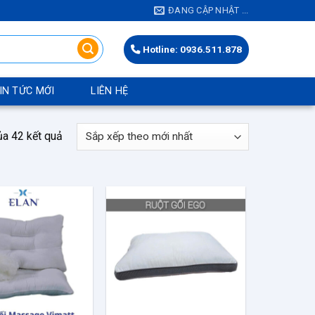
ĐANG CẬP NHẬT ...
Hotline: 0936.511.878
IN TỨC MỚI
LIÊN HỆ
Đã
ủa 42 kết quả
sắp
xếp
theo
mới
nhất