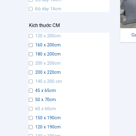
Độ dày 14cm
Độ dày 9cm
Kích thước CM
Độ dày 7cm
Ga
120 x 200cm
Độ dày 5cm
160 x 200cm
Độ dày 12cm
180 x 200cm
200 x 200cm
200 x 220cm
140 x 200 cm
45 x 65cm
50 x 70cm
60 x 60cm
150 x 190cm
120 x 190cm