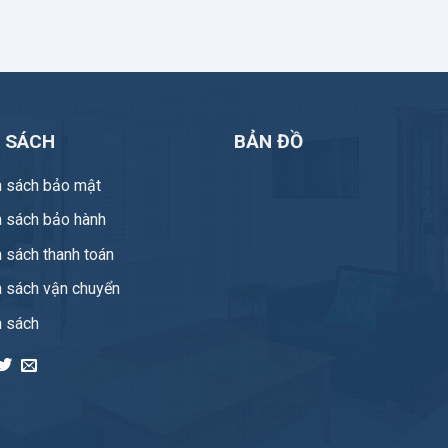
H SÁCH
BẢN ĐỒ
h sách bảo mật
h sách bảo hành
 sách thanh toán
h sách vận chuyển
h sách