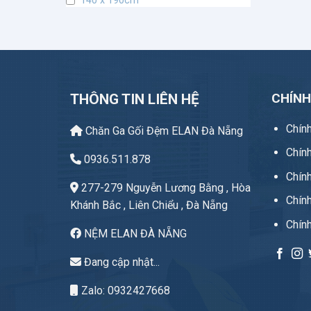
140 x 190cm
Độ dày 34 cm
freesize
100 x 190cm
40 x 60cm
CHÍN
THÔNG TIN LIÊN HỆ
45 x 45cm
Chín
Chăn Ga Gối Đệm ELAN Đà Nẵng
Chín
0936.511.878
Chính
277-279 Nguyễn Lương Bằng , Hòa
Chín
Khánh Bắc , Liên Chiểu , Đà Nẵng
Chín
NỆM ELAN ĐÀ NẴNG
Đang cập nhật...
Zalo: 0932427668