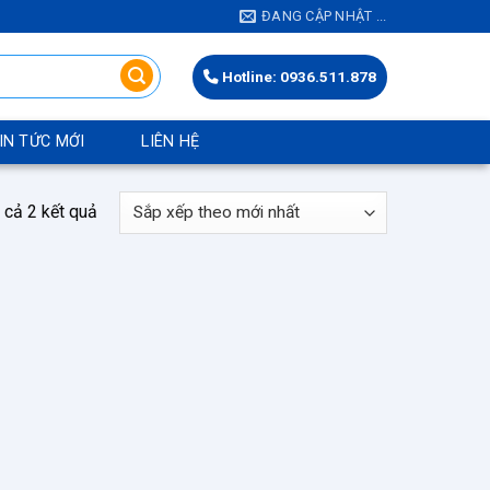
ĐANG CẬP NHẬT ...
Hotline: 0936.511.878
IN TỨC MỚI
LIÊN HỆ
Đã
t cả 2 kết quả
sắp
xếp
theo
mới
nhất