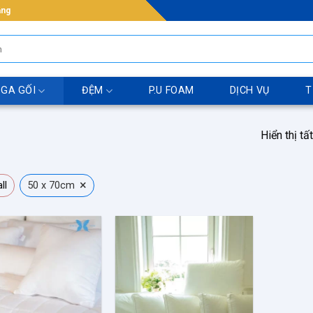
ẵng
 GA GỐI
ĐỆM
P.U FOAM
DỊCH VỤ
T
Hiển thị tấ
×
ll
50 x 70cm