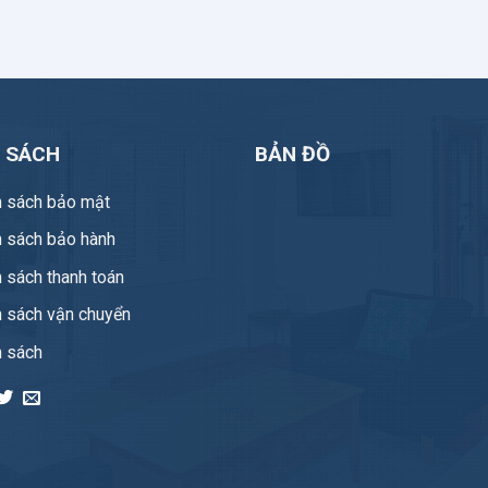
H SÁCH
BẢN ĐỒ
h sách bảo mật
h sách bảo hành
 sách thanh toán
h sách vận chuyển
h sách