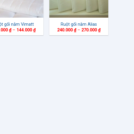
ột gối nằm Vimatt
Ruột gối nằm Alias
Khoảng
Khoảng
.000
₫
–
144.000
₫
240.000
₫
–
270.000
₫
giá:
giá:
từ
từ
127.000 ₫
240.000 ₫
đến
đến
144.000 ₫
270.000 ₫