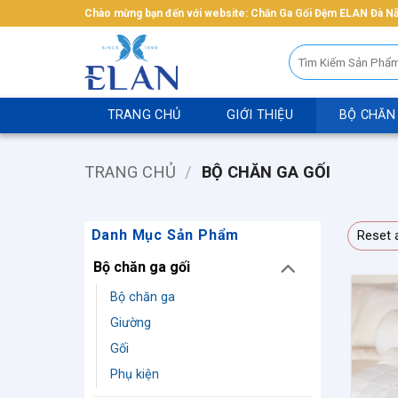
Bỏ
Chào mừng bạn đến với website: Chăn Ga Gối Đệm ELAN Đà N
qua
Tìm
nội
kiếm:
dung
TRANG CHỦ
GIỚI THIỆU
BỘ CHĂN
TRANG CHỦ
/
BỘ CHĂN GA GỐI
Danh Mục Sản Phẩm
Reset a
Bộ chăn ga gối
Bộ chăn ga
Giường
Gối
Phụ kiện