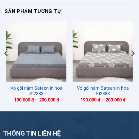
SẢN PHẨM TƯƠNG TỰ
Vỏ gối nằm Sateen in hoa
Vỏ gối nằm Sateen in hoa
SI2383
SI2388
ảng
Khoảng
Khoản
190.000
₫
–
200.000
₫
190.000
₫
–
200.000
₫
giá:
giá:
từ
từ
.000 ₫
190.000 ₫
190.00
đến
đến
.000 ₫
200.000 ₫
200.00
THÔNG TIN LIÊN HỆ