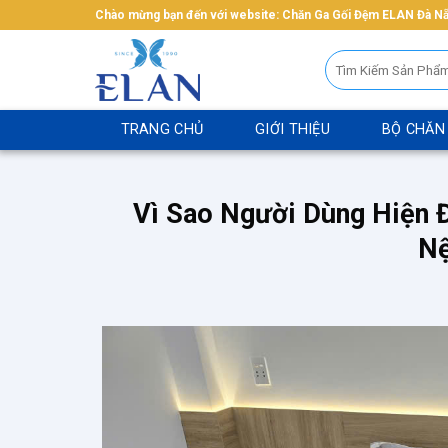
Bỏ
Chào mừng bạn đến với website: Chăn Ga Gối Đệm ELAN Đà N
qua
Tìm
nội
kiếm:
dung
TRANG CHỦ
GIỚI THIỆU
BỘ CHĂN
Vì Sao Người Dùng Hiện 
Nệ