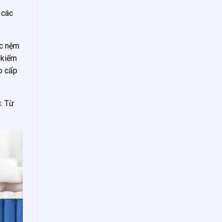
 các
c nệm
 kiếm
o cấp
. Từ