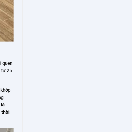
ói quen
 từ 25
g khớp
ng
 là
 thời