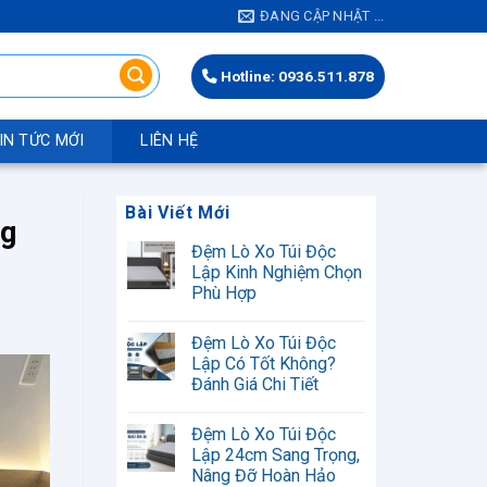
ĐANG CẬP NHẬT ...
Hotline: 0936.511.878
IN TỨC MỚI
LIÊN HỆ
Bài Viết Mới
ng
Đệm Lò Xo Túi Độc
Lập Kinh Nghiệm Chọn
Phù Hợp
Không
có
Đệm Lò Xo Túi Độc
bình
luận
Lập Có Tốt Không?
ở
Đánh Giá Chi Tiết
Đệm
Lò
Không
Xo
có
Túi
Đệm Lò Xo Túi Độc
bình
Độc
luận
Lập 24cm Sang Trọng,
Lập
ở
Kinh
Nâng Đỡ Hoàn Hảo
Đệm
Nghiệm