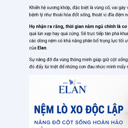
Khiến hệ xương khớp, đặc biệt là vùng cổ, vai gáy 
bệnh lý như thoái hóa đốt sống, thoát vị đĩa đệm n
Họ nhận ra rằng, thời gian nằm ngủ chính là cơ
quá lún xẹp hay quá cứng. Sẽ trực tiếp tàn phá kh
các dòng nệm có khả năng phân bổ trọng lực tối ư
của
Elan
.
Sự nâng đỡ đa vùng thông minh giúp giữ cột sống ở
đó đẩy lùi triệt để những cơn đau nhức mình mẩy 