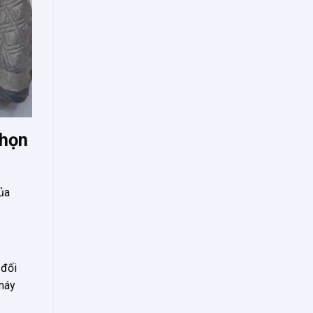
Chọn
ủa
 đối
 máy