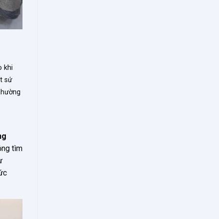
 khi
t sứ
 nhường
ng
ộng tìm
ự
ức