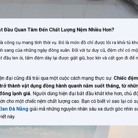
Bắt Đầu Quan Tâm Đến Chất Lượng Nệm Nhiều Hơn?
à công cụ mang tính thời vụ. Đó là món đồ chỉ được lôi ra khỏi tủ kho
lạnh sang của những ngày đông xuân. Đối với tư duy cũ, đệm chỉ có mộ
t đầu len ỏi, tấm đệm dày lại được giặt giũ, bọc kín và cất gọn đi để
iện đại cũng đã trải qua một cuộc cách mạng thực sự.
Chiếc đệm
trở thành vật dụng đồng hành quanh năm suốt tháng, từ nhữ
đông lạnh giá.
Người dùng hiện đại bắt đầu khắt khe hơn, chủ đ
n cho một chiếc nệm chất lượng cao. Bạn có biết vì sao lại có s
lan Đà Nẵng
giải mã những nguyên nhân sâu xa dưới góc nhìn s
iết này.