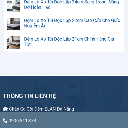
Đệm Lò Xo Túi Độc Lập 24cm Sang Trọng, Nâng
Xo
bình
Túi
luận
Đỡ Hoàn Hảo
Độc
ở
Lập
Đệm
Không
Kinh
Lò
có
Đệm Lò Xo Túi Độc Lập 22cm Cao Cấp Cho Giấc
Nghiệm
Xo
bình
Chọn
Túi
luận
Ngủ Êm Ái
Phù
Độc
ở
Hợp
Lập
Đệm
Không
Có
Lò
có
Đệm Lò Xo Túi Độc Lập 21cm Chính Hãng Giá
Tốt
Xo
bình
Không?
Túi
luận
Tốt
Đánh
Độc
ở
Giá
Lập
Đệm
Không
Chi
24cm
Lò
có
Tiết
Sang
Xo
bình
Trọng,
Túi
luận
Nâng
Độc
ở
Đỡ
Lập
Đệm
Hoàn
22cm
Lò
Hảo
Cao
Xo
Cấp
Túi
Cho
Độc
Giấc
Lập
Ngủ
21cm
THÔNG TIN LIÊN HỆ
Êm
Chính
Ái
Hãng
Giá
Tốt
Chăn Ga Gối Đệm ELAN Đà Nẵng
0936.511.878