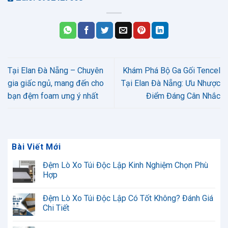
Tại Elan Đà Nẵng – Chuyên
Khám Phá Bộ Ga Gối Tencel
gia giấc ngủ, mang đến cho
Tại Elan Đà Nẵng: Ưu Nhược
bạn đệm foam ưng ý nhất
Điểm Đáng Cân Nhắc
Bài Viết Mới
Đệm Lò Xo Túi Độc Lập Kinh Nghiệm Chọn Phù
Hợp
Không
có
Đệm Lò Xo Túi Độc Lập Có Tốt Không? Đánh Giá
bình
luận
Chi Tiết
ở
Đệm
Không
Lò
có