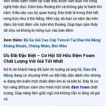
Mỗi chiếc đệm foam tại Elan đều được sản xuất với công
nghệ hiện đạii. Đảm bảo thoáng khí và không gây bí bách khi
nằm. Điều này cực kỳ quan trọng. Đặc biệt là trong thời tiết
nóng bức như ở Đà Nẵng. Nhờ vậy, dù bạn có nằm lâu trên
đệm, bề mặt đệm vẫn luôn khô thoáng. Giúp bạn cảm thấy
dễ chịu và không bị nóng nực vào ban đêm.
Xem thêm:
Bộ Ga Gối Cao Cấp Tencel Tại Elan Đà Nẵng:
Kháng Khuẩn, Chống Nhăn, Bền Màu
Ưu Đãi Đặc Biệt – Cơ Hội Sở Hữu Đệm Foam
Chất Lượng Với Giá Tốt Nhất
Để tri ân khách hàng đã luôn tin tưởng và ủng hộ.
Elan Đà
Nẵng
đang có chương trình ưu đãi hấp dẫn dành cho những
ai đang tìm kiếm một chiếc đệm êm ái và bền bỉ. Đây là cơ
hội vàng để bạn sắm cho mình một chiếc
đệm foam
chất
lượng. Giúp nâng tầm giấc ngủ mà không cần lo lắng về giá
cả.