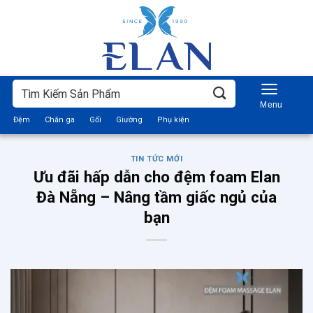
Bỏ
qua
nội
dung
Tìm
kiếm:
Đệm
Chăn ga
Gối
Giường
Phụ kiện
TIN TỨC MỚI
Ưu đãi hấp dẫn cho đệm foam Elan
Đà Nẵng – Nâng tầm giấc ngủ của
bạn