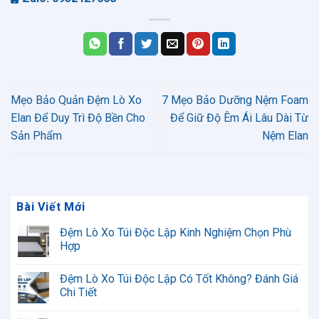
Mẹo Bảo Quản Đệm Lò Xo
7 Mẹo Bảo Dưỡng Nệm Foam
Elan Để Duy Trì Độ Bền Cho
Để Giữ Độ Êm Ái Lâu Dài Từ
Sản Phẩm
Nệm Elan
Bài Viết Mới
Đệm Lò Xo Túi Độc Lập Kinh Nghiệm Chọn Phù
Hợp
Không
có
Đệm Lò Xo Túi Độc Lập Có Tốt Không? Đánh Giá
bình
luận
Chi Tiết
ở
Đệm
Không
Lò
có