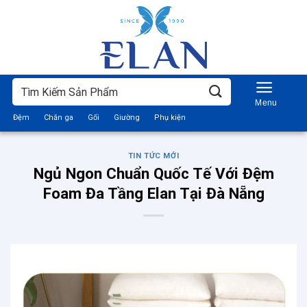
Bỏ
qua
nội
dung
Tìm
kiếm:
Đệm
Chăn ga
Gối
Giường
Phụ kiện
TIN TỨC MỚI
Ngủ Ngon Chuẩn Quốc Tế Với Đệm
Foam Đa Tầng Elan Tại Đà Nẵng