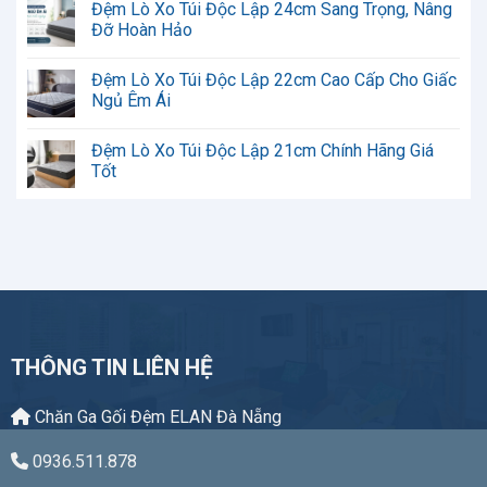
Đệm Lò Xo Túi Độc Lập 24cm Sang Trọng, Nâng
Xo
bình
Túi
luận
Đỡ Hoàn Hảo
Độc
ở
Lập
Đệm
Không
Kinh
Lò
có
Đệm Lò Xo Túi Độc Lập 22cm Cao Cấp Cho Giấc
Nghiệm
Xo
bình
Chọn
Túi
luận
Ngủ Êm Ái
Phù
Độc
ở
Hợp
Lập
Đệm
Không
Có
Lò
có
Đệm Lò Xo Túi Độc Lập 21cm Chính Hãng Giá
Tốt
Xo
bình
Không?
Túi
luận
Tốt
Đánh
Độc
ở
Giá
Lập
Đệm
Không
Chi
24cm
Lò
có
Tiết
Sang
Xo
bình
Trọng,
Túi
luận
Nâng
Độc
ở
Đỡ
Lập
Đệm
Hoàn
22cm
Lò
Hảo
Cao
Xo
Cấp
Túi
Cho
Độc
Giấc
Lập
Ngủ
21cm
THÔNG TIN LIÊN HỆ
Êm
Chính
Ái
Hãng
Giá
Tốt
Chăn Ga Gối Đệm ELAN Đà Nẵng
0936.511.878