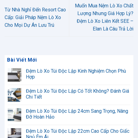
Muốn Mua Nệm Lò Xo Chất
Từ Nhà Nghỉ Đến Resort Cao
Lượng Nhưng Giá Hợp Lý?
Cấp: Giải Pháp Nệm Lò Xo
Đệm Lò Xo Liên Kết SEE –
Cho Mọi Dự Án Lưu Trú
Elan Là Câu Trả Lời
Bài Viết Mới
Đệm Lò Xo Túi Độc Lập Kinh Nghiệm Chọn Phù
Hợp
Không
có
Đệm Lò Xo Túi Độc Lập Có Tốt Không? Đánh Giá
bình
luận
Chi Tiết
ở
Đệm
Không
Lò
có
Đệm Lò Xo Túi Độc Lập 24cm Sang Trọng, Nâng
Xo
bình
Túi
luận
Đỡ Hoàn Hảo
Độc
ở
Lập
Đệm
Không
Kinh
Lò
có
Đệm Lò Xo Túi Độc Lập 22cm Cao Cấp Cho Giấc
Nghiệm
Xo
bình
Chọn
Túi
luận
Ngủ Êm Ái