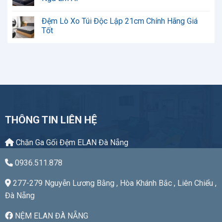
Phù
Độc
ở
Hợp
Lập
Đệm
Không
Có
Lò
có
Đệm Lò Xo Túi Độc Lập 21cm Chính Hãng Giá
Tốt
Xo
bình
Không?
Túi
luận
Tốt
Đánh
Độc
ở
Giá
Lập
Đệm
Không
Chi
24cm
Lò
có
Tiết
Sang
Xo
bình
Trọng,
Túi
luận
Nâng
Độc
ở
Đỡ
Lập
Đệm
Hoàn
22cm
Lò
Hảo
Cao
Xo
Cấp
Túi
Cho
Độc
Giấc
Lập
Ngủ
21cm
THÔNG TIN LIÊN HỆ
Êm
Chính
Ái
Hãng
Giá
Tốt
Chăn Ga Gối Đệm ELAN Đà Nẵng
0936.511.878
277-279 Nguyễn Lương Bằng , Hòa Khánh Bắc , Liên Chiểu ,
Đà Nẵng
NỆM ELAN ĐÀ NẴNG