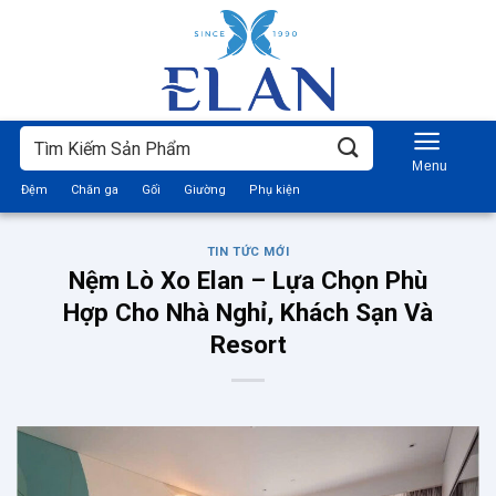
Bỏ
qua
nội
dung
Tìm
kiếm:
Đệm
Chăn ga
Gối
Giường
Phụ kiện
TIN TỨC MỚI
Nệm Lò Xo Elan – Lựa Chọn Phù
Hợp Cho Nhà Nghỉ, Khách Sạn Và
Resort