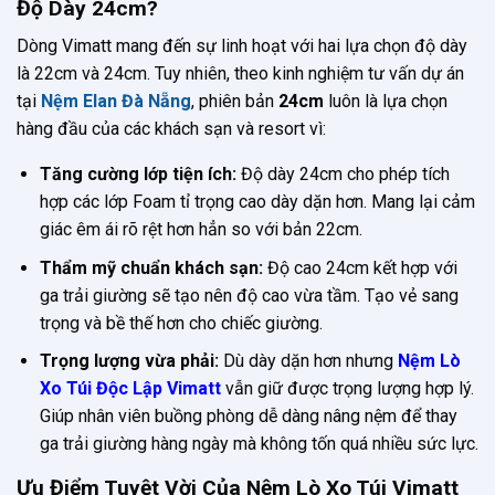
Độ Dày 24cm?
Dòng Vimatt mang đến sự linh hoạt với hai lựa chọn độ dày
là 22cm và 24cm. Tuy nhiên, theo kinh nghiệm tư vấn dự án
tại
Nệm Elan Đà Nẵng
, phiên bản
24cm
luôn là lựa chọn
hàng đầu của các khách sạn và resort vì:
Tăng cường lớp tiện ích:
Độ dày 24cm cho phép tích
hợp các lớp Foam tỉ trọng cao dày dặn hơn. Mang lại cảm
giác êm ái rõ rệt hơn hẳn so với bản 22cm.
Thẩm mỹ chuẩn khách sạn:
Độ cao 24cm kết hợp với
ga trải giường sẽ tạo nên độ cao vừa tầm. Tạo vẻ sang
trọng và bề thế hơn cho chiếc giường.
Trọng lượng vừa phải:
Dù dày dặn hơn nhưng
Nệm Lò
Xo Túi Độc Lập Vimatt
vẫn giữ được trọng lượng hợp lý.
Giúp nhân viên buồng phòng dễ dàng nâng nệm để thay
ga trải giường hàng ngày mà không tốn quá nhiều sức lực.
Ưu Điểm Tuyệt Vời Của Nệm Lò Xo Túi Vimatt