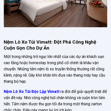
Nệm Lò Xo Túi Vimatt: Đột Phá Công Nghệ
Cuộn Gọn Cho Dự Án
Một trong những trở ngại lớn nhất của các dự án khách sạn
cao tầng hoặc homestay trong phố cổ chính là khâu vận
chuyển. Những tấm nệm lò xo truyền thống thường rất cồng
kềnh, nặng nề. Gây khó khăn khi đưa vào thang máy hay cầu
thang bộ hẹp.
Nệm Lò Xo Túi Độc Lập Vimatt
ra đời để giải quyết triệt để
vấn đề này. Nhờ công nghệ hút chân không và cuộn tròn tiên
tiến. Tấm nệm được thu gọn tối đa trong một thùng carton
chắc chắn. Điều này mang lại lợi ích kép: