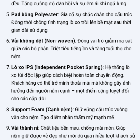
đều. Tăng cường độ đàn hồi và sự êm ái khi ngả lưng.
Pad bông Polyester:
Gia cố sự chắc chắn cho cấu trúc.
Đồng thời chống tình trạng lò xo trồi lên bề mặt sau thời
gian dài sử dụng.
Vải không dệt (Non-woven):
Đóng vai trò giảm ma sát
giữa các bộ phận. Triệt tiêu tiếng ồn và tăng tuổi thọ cho
nệm.
Lò xo IPS (Independent Pocket Spring):
Hệ thống lò
xo túi độc lập giúp cách biệt hoàn toàn chuyển động.
Khách hàng có thể trở mình thoải mái mà không gây ảnh
hưởng đến người nằm cạnh – một điểm cộng tuyệt đối
cho các cặp đôi.
Support Foam (Cạnh nệm):
Giữ vững cấu trúc vuông
vắn cho nệm. Tạo điểm nhấn thẩm mỹ mạnh mẽ.
Vải thành nỉ:
Chất liệu bền màu, chống mài mòn. Giúp
nệm giữ được vẻ đẹp như mới dù qua nhiều lượt khách sử