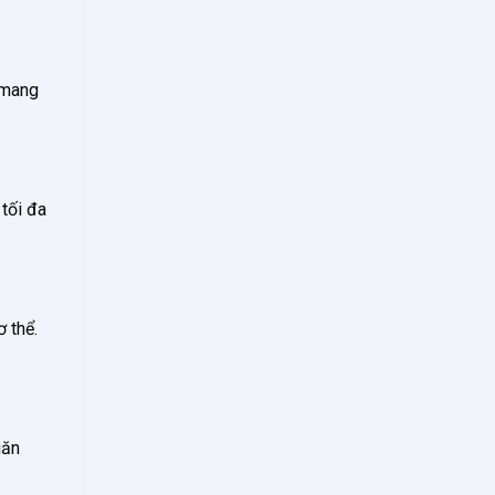
 mang
 tối đa
 thể.
găn