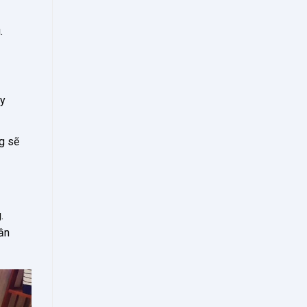
.
ay
g sẽ
.
ần