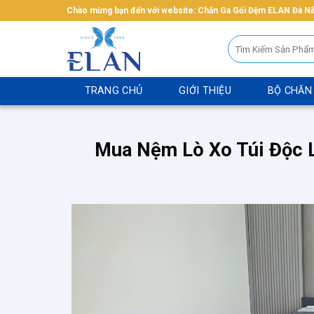
Bỏ
Chào mừng bạn đến với website: Chăn Ga Gối Đệm ELAN Đà N
qua
Tìm
nội
kiếm:
dung
TRANG CHỦ
GIỚI THIỆU
BỘ CHĂN
Mua Nệm Lò Xo Túi Độc L