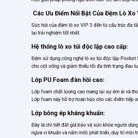
Các Ưu Điểm Nổi Bật Của Đệm Lò Xo 
Sức hút của đệm lò xo VIP 3 đến từ cấu trúc đa tầ
lại trải nghiệm tốt nhất:
Hệ thống lò xo túi độc lập cao cấp:
Đệm sử dụng công nghệ lò xo túi độc lập Pocket Sp
cho cột sống và giảm thiểu tối đa tình trạng đau l
Lớp PU Foam đàn hồi cao:
Lớp foam chất lượng cao mang lại sự êm ái và tho
Lớp foam này hỗ trợ hoàn hảo cho các điểm tiếp x
Lớp bông ép kháng khuẩn:
Đây là chi tiết đắt giá bảo vệ sức khỏe người dùn
ngừa vi khuẩn và nấm mốc phát triển, duy trì môi t