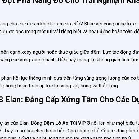
: Đột Phá Nâng Đỡ Cho Trải Nghiệm Kh
n vàng cho các dự án khách sạn cao cấp? Khác với công nghệ lò xo 
an được bọc trong một túi vải riêng biệt và hoạt động hoàn toàn đ
bên cạnh xoay người hoặc thức giấc giữa đêm. Lực tác động đ
n sang các vùng xung quanh. Điều này mang lại không gian tĩnh lặng
 phản hồi lực thông minh dựa trên từng vùng trọng lượng của cơ t
 phóng hoàn toàn áp lực tại vùng vai, hông và thắt lưng.
3 Elan: Đẳng Cấp Xứng Tầm Cho Các D
dự án của Elan. Dòng
Đệm Lò Xo Túi VIP 3
nổi lên như một biểu 
ội. Đây là sự lựa chọn hoàn hảo. Cho những chủ đầu tư đang tìm 
ng gian sống và chiều lòng những thượng khách khó tính nhất.