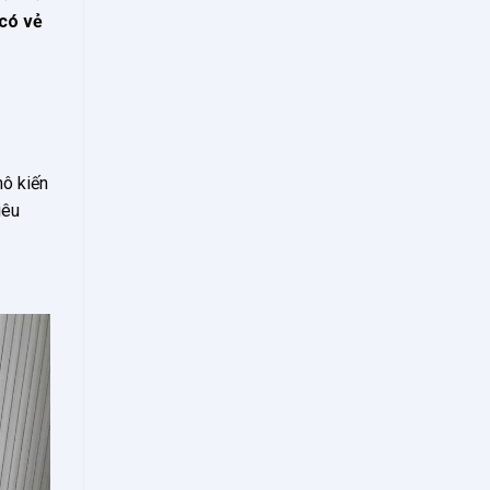
 có vẻ
mô kiến
iêu