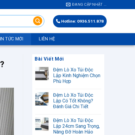
ĐANG CẬP NHẬT ...
Hotline: 0936.511.878
IN TỨC MỚI
LIÊN HỆ
Bài Viết Mới
?
Đệm Lò Xo Túi Độc
Lập Kinh Nghiệm Chọn
Phù Hợp
Không
có
Đệm Lò Xo Túi Độc
bình
luận
Lập Có Tốt Không?
ở
Đánh Giá Chi Tiết
Đệm
Lò
Không
Xo
có
Túi
Đệm Lò Xo Túi Độc
bình
Độc
luận
Lập 24cm Sang Trọng,
Lập
ở
Kinh
Nâng Đỡ Hoàn Hảo
Đệm
Nghiệm