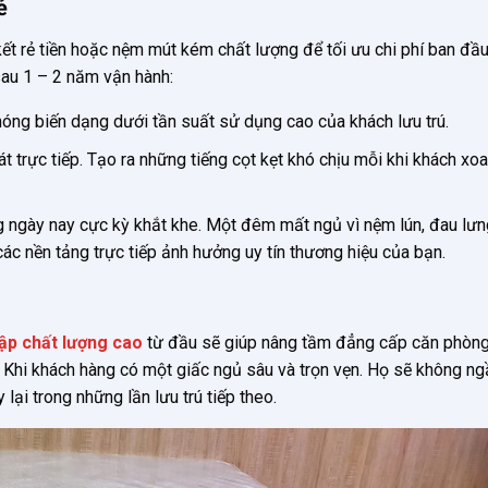
ẻ
ết rẻ tiền hoặc nệm mút kém chất lượng để tối ưu chi phí ban đầu
sau 1 – 2 năm vận hành:
ng biến dạng dưới tần suất sử dụng cao của khách lưu trú.
t trực tiếp. Tạo ra những tiếng cọt kẹt khó chịu mỗi khi khách xo
 ngày nay cực kỳ khắt khe. Một đêm mất ngủ vì nệm lún, đau lưn
các nền tảng trực tiếp ảnh hưởng uy tín thương hiệu của bạn.
lập chất lượng cao
từ đầu sẽ giúp nâng tầm đẳng cấp căn phòng
. Khi khách hàng có một giấc ngủ sâu và trọn vẹn. Họ sẽ không ng
 lại trong những lần lưu trú tiếp theo.