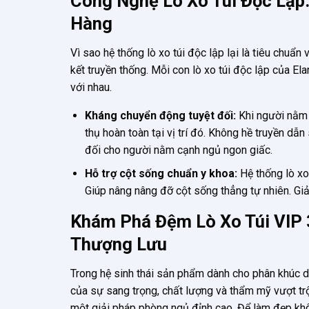
Công Nghệ Lò Xo Túi Độc Lập
Hàng
Vì sao hệ thống lò xo túi độc lập lại là tiêu chuẩ
kết truyền thống. Mỗi con lò xo túi độc lập của El
với nhau.
Kháng chuyển động tuyệt đối:
Khi người nằm 
thụ hoàn toàn tại vị trí đó. Không hề truyền dẫ
đối cho người nằm cạnh ngủ ngon giấc.
Hỗ trợ cột sống chuẩn y khoa:
Hệ thống lò xo
Giúp nâng nâng đỡ cột sống thẳng tự nhiên. Giải
Khám Phá Đệm Lò Xo Túi VIP 
Thượng Lưu
Trong hệ sinh thái sản phẩm dành cho phân khúc 
của sự sang trọng, chất lượng và thẩm mỹ vượt tr
một giải pháp phòng ngủ đỉnh cao. Để làm đẹp khô