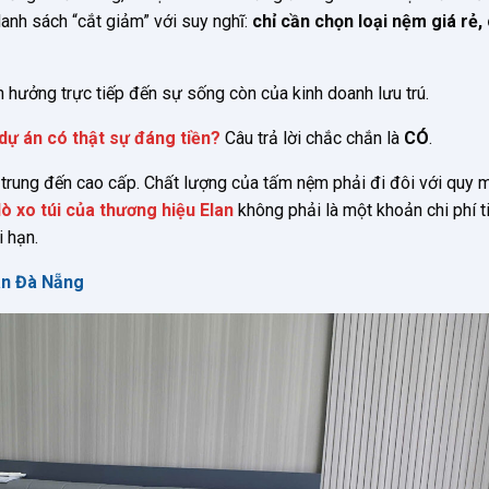
anh sách “cắt giảm” với suy nghĩ:
chỉ cần chọn loại nệm giá rẻ,
h hưởng trực tiếp đến sự sống còn của kinh doanh lưu trú.
dự án có thật sự đáng tiền?
Câu trả lời chắc chắn là
CÓ
.
 trung đến cao cấp. Chất lượng của tấm nệm phải đi đôi với quy 
 xo túi của thương hiệu Elan
không phải là một khoản chi phí t
i hạn.
an Đà Nẵng