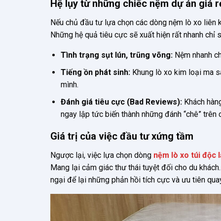
Hệ lụy từ những chiếc nệm dự án giá r
Nếu chủ đầu tư lựa chọn các dòng nệm lò xo liên k
Những hệ quả tiêu cực sẽ xuất hiện rất nhanh chỉ 
Tình trạng sụt lún, trũng võng:
Nệm nhanh chó
Tiếng ồn phát sinh:
Khung lò xo kim loại ma sá
mình.
Đánh giá tiêu cực (Bad Reviews):
Khách hàng
ngay lập tức biến thành những đánh “chê” trên 
Giá trị của việc đầu tư xứng tầm
Ngược lại, việc lựa chọn dòng
nệm lò xo túi độc 
Mang lại cảm giác thư thái tuyệt đối cho du khách
ngại để lại những phản hồi tích cực và ưu tiên quay