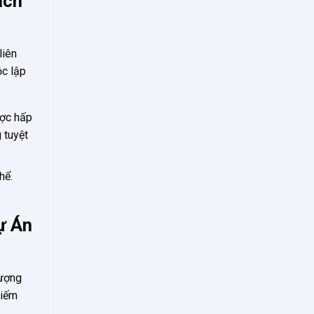
ách
liên
ộc lập
ược hấp
 tuyệt
hể.
ự Án
tượng
kiếm