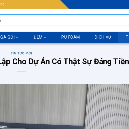
ẵng
 GA GỐI
ĐỆM
P.U FOAM
DỊCH VỤ
T
TIN TỨC MỚI
ập Cho Dự Án Có Thật Sự Đáng Tiền