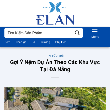
Bỏ
qua
nội
dung
Tìm
kiếm:
Đệm
Chăn ga
Gối
Giường
Phụ kiện
TIN TỨC MỚI
Gợi Ý Nệm Dự Án Theo Các Khu Vực
Tại Đà Nẵng