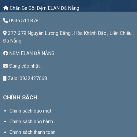
Giá
Tốt
Chăn Ga Gối Đệm ELAN Đà Nẵng
0936.511.878
277-279 Nguyễn Lương Bằng , Hòa Khánh Bắc , Liên Chiểu ,
Đà Nẵng
NỆM ELAN ĐÀ NẴNG
Đang cập nhật...
Zalo: 0932427668
CHÍNH SÁCH
Chính sách bảo mật
Chính sách bảo hành
Chính sách thanh toán