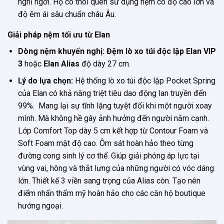
nghỉ ngơi. Họ có thói quen sử dụng nệm có độ cao lớn và
độ êm ái sâu chuẩn châu Âu.
Giải pháp nệm tối ưu từ Elan
Dòng nệm khuyến nghị:
Đệm lò xo túi độc lập Elan VIP
3
hoặc
Elan Alias
độ dày 27 cm.
Lý do lựa chọn:
Hệ thống lò xo túi độc lập Pocket Spring
của Elan có khả năng triệt tiêu dao động lan truyền đến
99%. Mang lại sự tĩnh lặng tuyệt đối khi một người xoay
mình. Mà không hề gây ảnh hưởng đến người nằm cạnh.
Lớp Comfort Top dày 5 cm kết hợp từ Contour Foam và
Soft Foam mật độ cao. Ôm sát hoàn hảo theo từng
đường cong sinh lý cơ thể. Giúp giải phóng áp lực tại
vùng vai, hông và thắt lưng của những người có vóc dáng
lớn. Thiết kế 3 viền sang trọng của Alias còn. Tạo nên
điểm nhấn thẩm mỹ hoàn hảo cho các căn hộ boutique
hướng ngoại.