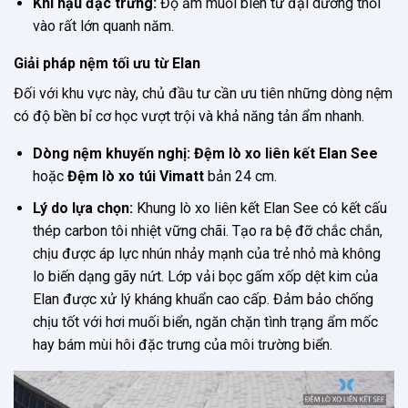
Khí hậu đặc trưng:
Độ ẩm muối biển từ đại dương thổi
vào rất lớn quanh năm.
Giải pháp nệm tối ưu từ Elan
Đối với khu vực này, chủ đầu tư cần ưu tiên những dòng nệm
có độ bền bỉ cơ học vượt trội và khả năng tản ẩm nhanh.
Dòng nệm khuyến nghị:
Đệm lò xo liên kết Elan See
hoặc
Đệm lò xo túi Vimatt
bản 24 cm.
Lý do lựa chọn:
Khung lò xo liên kết Elan See có kết cấu
thép carbon tôi nhiệt vững chãi. Tạo ra bệ đỡ chắc chắn,
chịu được áp lực nhún nhảy mạnh của trẻ nhỏ mà không
lo biến dạng gãy nứt. Lớp vải bọc gấm xốp dệt kim của
Elan được xử lý kháng khuẩn cao cấp. Đảm bảo chống
chịu tốt với hơi muối biển, ngăn chặn tình trạng ẩm mốc
hay bám mùi hôi đặc trưng của môi trường biển.