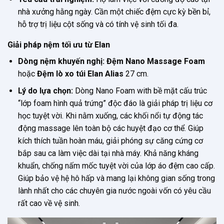
nhà xưởng hằng ngày. Cần một chiếc đệm cực kỳ bền bỉ,
hỗ trợ trị liệu cột sống và có tính vệ sinh tối đa.
Giải pháp nệm tối ưu từ Elan
Dòng nệm khuyến nghị:
Đệm Nano Massage Foam
hoặc
Đệm lò xo túi Elan Alias
27 cm.
Lý do lựa chọn:
Dòng Nano Foam with bề mặt cấu trúc
“lớp foam hình quả trứng” độc đáo là giải pháp trị liệu cơ
học tuyệt vời. Khi nằm xuống, các khối nổi tự động tác
động massage lên toàn bộ các huyệt đạo cơ thể. Giúp
kích thích tuần hoàn máu, giải phóng sự căng cứng cơ
bắp sau ca làm việc dài tại nhà máy. Khả năng kháng
khuẩn, chống nấm mốc tuyệt vời của lớp áo đệm cao cấp.
Giúp bảo vệ hệ hô hấp và mang lại không gian sống trong
lành nhất cho các chuyên gia nước ngoài vốn có yêu cầu
rất cao về vệ sinh.