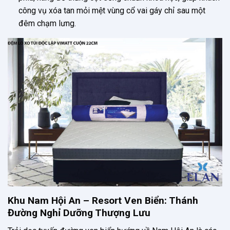
công vụ xóa tan mỏi mệt vùng cổ vai gáy chỉ sau một
đêm chạm lưng.
Khu Nam Hội An – Resort Ven Biển: Thánh
Đường Nghỉ Dưỡng Thượng Lưu