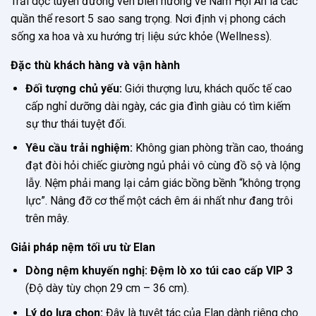
Trải dọc tuyến đường ven biển hướng về Nam Hội An là các
quần thể resort 5 sao sang trọng. Nơi định vị phong cách
sống xa hoa và xu hướng trị liệu sức khỏe (Wellness).
Đặc thù khách hàng và vận hành
Đối tượng chủ yếu:
Giới thượng lưu, khách quốc tế cao
cấp nghỉ dưỡng dài ngày, các gia đình giàu có tìm kiếm
sự thư thái tuyệt đối.
Yêu cầu trải nghiệm:
Không gian phòng trần cao, thoáng
đạt đòi hỏi chiếc giường ngủ phải vô cùng đồ sộ và lộng
lẫy. Nệm phải mang lại cảm giác bồng bềnh “không trọng
lực”. Nâng đỡ cơ thể một cách êm ái nhất như đang trôi
trên mây.
Giải pháp nệm tối ưu từ Elan
Dòng nệm khuyến nghị:
Đệm lò xo túi cao cấp VIP 3
(Độ dày tùy chọn 29 cm – 36 cm).
Lý do lựa chọn:
Đây là tuyệt tác của Elan dành riêng cho