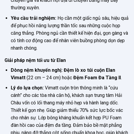
chuyên gia và khách nội địa di chuyển bằng máy bay
thường xuyên.
Yêu cầu trải nghiệm:
Họ cần một giấc ngủ sâu, hiệu quả
để phục hồi năng lượng thần tốc sau những cuộc họp
căng thẳng. Phòng ngủ cần thiết kế hiện đại, gọn gàng và
có tính cơ động cao để nhân viên buồng phòng dọn dẹp
nhanh chóng.
Giải pháp nệm tối ưu từ Elan
Dòng nệm khuyến nghị:
Đệm lò xo túi cuộn Elan
Vimatt
(22 cm – 24 cm) hoặc
Đệm Foam Đa Tầng II
.
Lý do lựa chọn:
Vimatt cuộn tròn thông minh là “cứu
cánh” cho các tòa nhà căn hộ, khách sạn trung tâm Hải
Châu vốn có lối thang máy nhỏ hẹp và hành lang dốc.
Thiết kế gọn nhẹ. Giúp giảm thiểu 70% sức lực bốc vác
cho nhân sự. Lớp bông kháng khuẩn kết hợp PU Foam
đàn hồi cao của đệm đa tầng. Đảm bảo bề mặt phẳng
phiu, nâng đỡ thẳng cột sống chuẩn khoa học, giúp khách