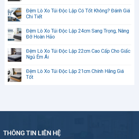
Không
có
Đệm Lò Xo Túi Độc Lập Có Tốt Không? Đánh Giá
bình
luận
Chi Tiết
ở
Đệm
Không
Lò
có
Đệm Lò Xo Túi Độc Lập 24cm Sang Trọng, Nâng
Xo
bình
Túi
luận
Đỡ Hoàn Hảo
Độc
ở
Lập
Đệm
Không
Kinh
Lò
có
Đệm Lò Xo Túi Độc Lập 22cm Cao Cấp Cho Giấc
Nghiệm
Xo
bình
Chọn
Túi
luận
Ngủ Êm Ái
Phù
Độc
ở
Hợp
Lập
Đệm
Không
Có
Lò
có
Đệm Lò Xo Túi Độc Lập 21cm Chính Hãng Giá
Tốt
Xo
bình
Không?
Túi
luận
Tốt
Đánh
Độc
ở
Giá
Lập
Đệm
Không
Chi
24cm
Lò
có
Tiết
Sang
Xo
bình
Trọng,
Túi
luận
Nâng
Độc
ở
Đỡ
Lập
Đệm
Hoàn
22cm
Lò
Hảo
Cao
Xo
Cấp
Túi
Cho
Độc
Giấc
Lập
Ngủ
21cm
THÔNG TIN LIÊN HỆ
Êm
Chính
Ái
Hãng