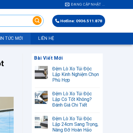
ĐANG CẬP NHẬT ...
Hotline: 0936.511.878
IN TỨC MỚI
LIÊN HỆ
Bài Viết Mới
t
Đệm Lò Xo Túi Độc
Lập Kinh Nghiệm Chọn
Phù Hợp
Không
có
Đệm Lò Xo Túi Độc
bình
luận
Lập Có Tốt Không?
ở
Đánh Giá Chi Tiết
Đệm
Lò
Không
Xo
có
Túi
Đệm Lò Xo Túi Độc
bình
Độc
luận
Lập 24cm Sang Trọng,
Lập
ở
Kinh
Nâng Đỡ Hoàn Hảo
Đệm
Nghiệm