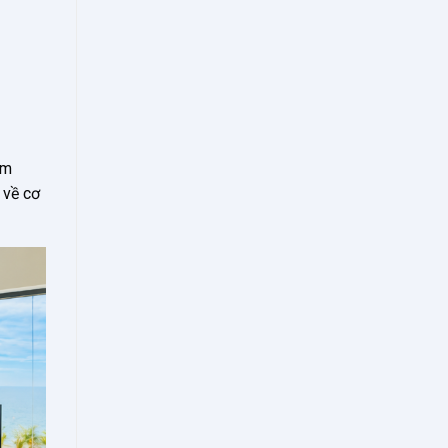
àm
 về cơ