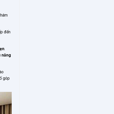
 khám
ếp đến
vẹn
.
u năng
vào
tố góp