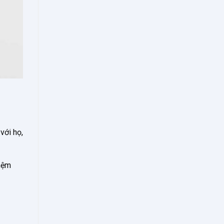
 với họ,
 nệm