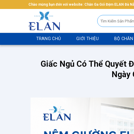
Bỏ
Chào mừng bạn đến với website: Chăn Ga Gối Đệm ELAN Đà N
qua
Tìm
nội
kiếm:
dung
TRANG CHỦ
GIỚI THIỆU
BỘ CHĂN
Giấc Ngủ Có Thể Quyết Đ
Ngày 