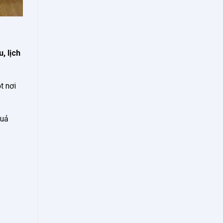
u, lịch
t nơi
quả