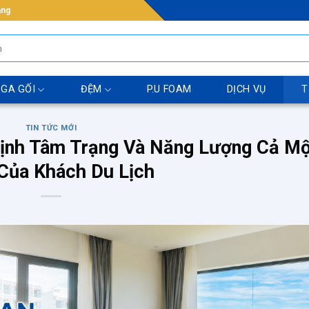
ẵng
 GA GỐI
ĐỆM
P.U FOAM
DỊCH VỤ
T
TIN TỨC MỚI
ịnh Tâm Trạng Và Năng Lượng Cả Mộ
Của Khách Du Lịch