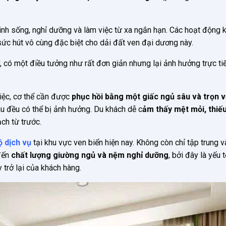
inh sống, nghỉ dưỡng và làm việc từ xa ngắn hạn. Các hoạt động
ức hút vô cùng đặc biệt cho dải đất ven đại dương này.
, có một điều tưởng như rất đơn giản nhưng lại ảnh hưởng trực ti
iệc, cơ thể cần được
phục hồi bằng một giấc ngủ sâu và trọn 
u đều có thể bị ảnh hưởng. Du khách dễ c
ảm thấy mệt mỏi, thiế
ạch từ trước.
 dịch vụ
tại khu vực ven biển hiện nay. Không còn chỉ tập trung 
 đến
chất lượng giường ngủ và nệm nghỉ dưỡng
, bởi đây là yếu 
trở lại của khách hàng.