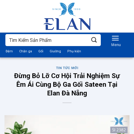
Bỏ
qua
nội
dung
Tìm
kiếm:
Đệm
Chăn ga
Gối
Giường
Phụ kiện
TIN TỨC MỚI
Đừng Bỏ Lỡ Cơ Hội Trải Nghiệm Sự
Êm Ái Cùng Bộ Ga Gối Sateen Tại
Elan Đà Nẵng