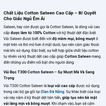
Chất Liệu Cotton Sateen Cao Cấp – Bí Quyết
Cho Giấc Ngủ Êm Ái
Sateen, hay còn được gọi là Cotton Sateen, là dòng vải cao
cấp
được làm từ 100% Cotton
với kỹ thuật dệt đặc biệt.
Vải Sateen được biết đến với
độ mềm mại, bóng mượt
ở
mặt trên và thô mờ hơn ở mặt dưới, tạo nên cảm giác thoải
mái khi sử dụng. Đặc biệt, sự kết hợp giữa chất liệu cotton
tự nhiên và kỹ thuật dệt cao cấp giúp
Cotton Sateen
mang
đến những ưu điểm nổi bật cho người dùng.
Vải Bọc T300 Cotton Sateen – Sự Mượt Mà Và Sang
Trọng
Vải T300 Cotton Sateen là
loại vải cao cấp
được sử dụng
trong các bộ ga gối tại
Elan Đà Nẵng
. Sự khác biệt của loại
vải này nằm ở kỹ thuật dệt tiên tiến,
giúp tạo nên bề mặt
vải láng mịn và bóng mượt
. Khi chạm vào, bạn sẽ cảm