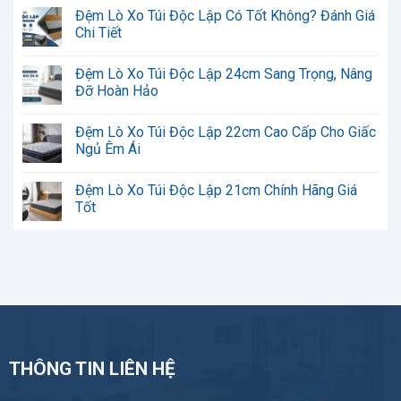
có
Đệm Lò Xo Túi Độc Lập Có Tốt Không? Đánh Giá
bình
luận
Chi Tiết
ở
Đệm
Không
Lò
có
Đệm Lò Xo Túi Độc Lập 24cm Sang Trọng, Nâng
Xo
bình
Túi
luận
Đỡ Hoàn Hảo
Độc
ở
Lập
Đệm
Không
Kinh
Lò
có
Đệm Lò Xo Túi Độc Lập 22cm Cao Cấp Cho Giấc
Nghiệm
Xo
bình
Chọn
Túi
luận
Ngủ Êm Ái
Phù
Độc
ở
Hợp
Lập
Đệm
Không
Có
Lò
có
Đệm Lò Xo Túi Độc Lập 21cm Chính Hãng Giá
Tốt
Xo
bình
Không?
Túi
luận
Tốt
Đánh
Độc
ở
Giá
Lập
Đệm
Không
Chi
24cm
Lò
có
Tiết
Sang
Xo
bình
Trọng,
Túi
luận
Nâng
Độc
ở
Đỡ
Lập
Đệm
Hoàn
22cm
Lò
Hảo
Cao
Xo
Cấp
Túi
Cho
Độc
Giấc
Lập
Ngủ
21cm
THÔNG TIN LIÊN HỆ
Êm
Chính
Ái
Hãng
Giá
Tốt