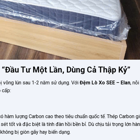
 “Đầu Tư Một Lần, Dùng Cả Thập Kỷ”
bị võng lún sau 1-2 năm sử dụng. Với
Đệm Lò Xo SEE – Elan
, nỗ
o cấp:
ó hàm lượng Carbon cao theo tiêu chuẩn quốc tế. Thép Carbon g
ét tốt và đặc biệt là tính đàn hồi bền bỉ. Dù chịu tải trọng lớn hà
không bị giòn gãy hay biến dạng.