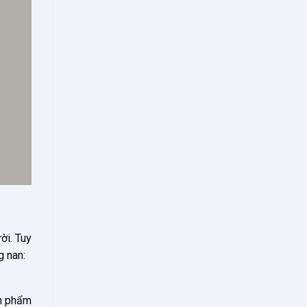
ời. Tuy
g nan:
ản phẩm