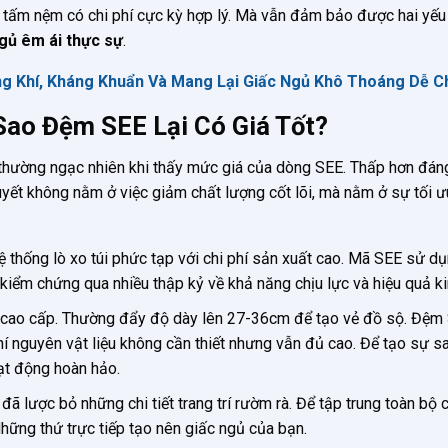
 tấm nệm có chi phí cực kỳ hợp lý. Mà vẫn đảm bảo được hai yếu
gủ êm ái thực sự
.
g Khí, Kháng Khuẩn Và Mang Lại Giấc Ngủ Khô Thoáng Dễ C
 Sao Đệm SEE Lại Có Giá Tốt?
thường ngạc nhiên khi thấy mức giá của dòng SEE. Thấp hơn đán
quyết không nằm ở việc giảm chất lượng cốt lõi, mà nằm ở sự tối 
ệ thống lò xo túi phức tạp với chi phí sản xuất cao. Mã SEE sử d
kiểm chứng qua nhiều thập kỷ về khả năng chịu lực và hiệu quả kin
 cao cấp. Thường đẩy độ dày lên 27-36cm để tạo vẻ đồ sộ. Đệm
hí nguyên vật liệu không cần thiết nhưng vẫn đủ cao. Để tạo sự s
ạt động hoàn hảo.
đã lược bỏ những chi tiết trang trí rườm rà. Để tập trung toàn bộ c
hững thứ trực tiếp tạo nên giấc ngủ của bạn.