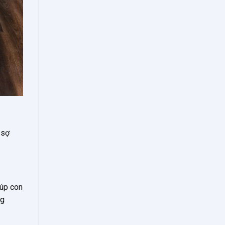
i sợ
iúp con
ng