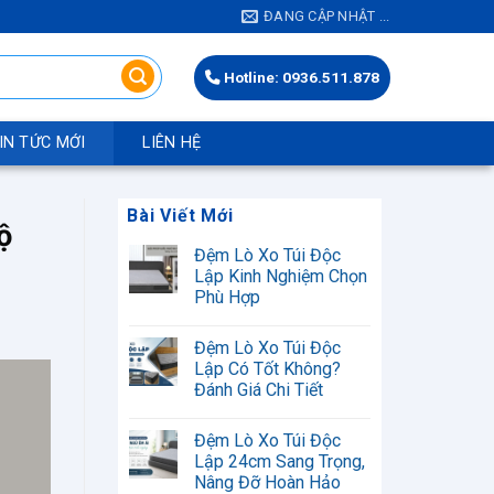
ĐANG CẬP NHẬT ...
Hotline: 0936.511.878
IN TỨC MỚI
LIÊN HỆ
Bài Viết Mới
ộ
Đệm Lò Xo Túi Độc
Lập Kinh Nghiệm Chọn
Phù Hợp
Không
có
Đệm Lò Xo Túi Độc
bình
luận
Lập Có Tốt Không?
ở
Đánh Giá Chi Tiết
Đệm
Lò
Không
Xo
có
Túi
Đệm Lò Xo Túi Độc
bình
Độc
luận
Lập 24cm Sang Trọng,
Lập
ở
Kinh
Nâng Đỡ Hoàn Hảo
Đệm
Nghiệm