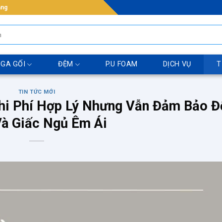
ẵng
 GA GỐI
ĐỆM
P.U FOAM
DỊCH VỤ
T
TIN TỨC MỚI
hi Phí Hợp Lý Nhưng Vẫn Đảm Bảo Đ
à Giấc Ngủ Êm Ái