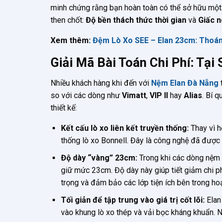
minh chứng rằng bạn hoàn toàn có thể sở hữu một
then chốt:
Độ bền thách thức thời gian
và
Giấc n
Xem thêm:
Đệm Lò Xo SEE – Elan 23cm: Thoán
Giải Mã Bài Toán Chi Phí: Tại
Nhiều khách hàng khi đến với
Nệm Elan Đà Nẵng
so với các dòng như
Vimatt
,
VIP II
hay
Alias
. Bí 
thiết kế:
Kết cấu lò xo liên kết truyền thống:
Thay vì h
thống lò xo Bonnell. Đây là công nghệ đã được 
Độ dày “vàng” 23cm:
Trong khi các dòng nệm
giữ mức 23cm. Độ dày này giúp tiết giảm chi p
trọng và đảm bảo các lớp tiện ích bên trong ho
Tối giản để tập trung vào giá trị cốt lõi:
Elan 
vào khung lò xo thép và vải bọc kháng khuẩn. N