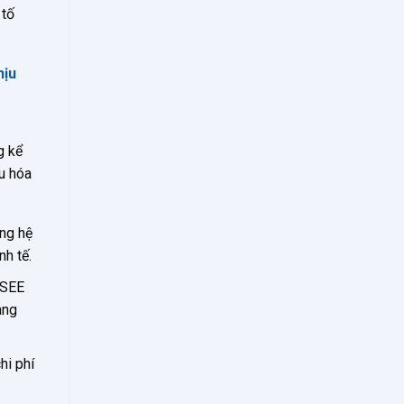
 tố
hịu
g kể
ưu hóa
ụng hệ
h tế.
 SEE
ang
hi phí