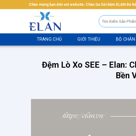
Bỏ
Chào mừng bạn đến với website: Chăn Ga Gối Đệm ELAN Đà N
qua
Tìm
nội
kiếm:
dung
TRANG CHỦ
GIỚI THIỆU
BỘ CHĂN
Đệm Lò Xo SEE – Elan: C
Bền V