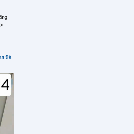
hống
ại
an Đà