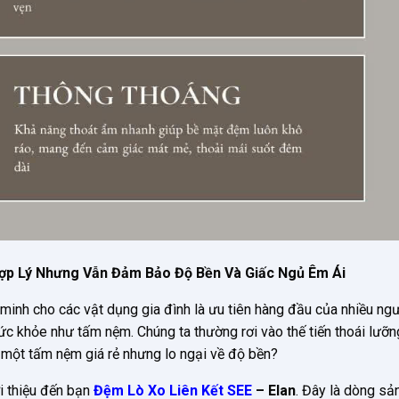
Hợp Lý Nhưng Vẫn Đảm Bảo Độ Bền Và Giấc Ngủ Êm Ái
g minh cho các vật dụng gia đình là ưu tiên hàng đầu của nhiều ngư
ức khỏe như tấm nệm. Chúng ta thường rơi vào thế tiến thoái lưỡn
một tấm nệm giá rẻ nhưng lo ngại về độ bền?
i thiệu đến bạn
Đệm Lò Xo Liên Kết SEE
– Elan
. Đây là dòng s