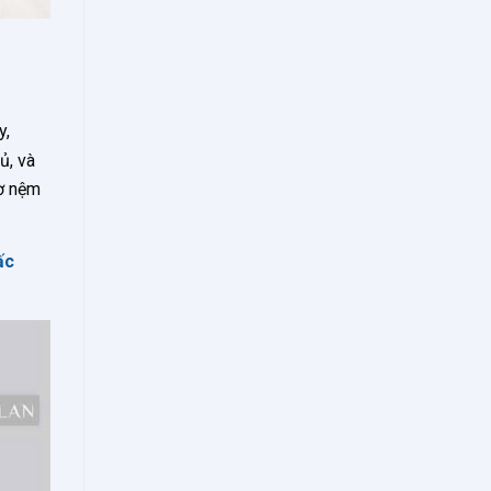
y,
ủ, và
hờ nệm
ấc