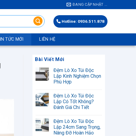
ĐANG CẬP NHẬT ...
Hotline: 0936.511.878
IN TỨC MỚI
LIÊN HỆ
Bài Viết Mới
g
Đệm Lò Xo Túi Độc
Lập Kinh Nghiệm Chọn
Phù Hợp
Không
có
Đệm Lò Xo Túi Độc
bình
luận
Lập Có Tốt Không?
ở
Đánh Giá Chi Tiết
Đệm
Lò
Không
Xo
có
Túi
Đệm Lò Xo Túi Độc
bình
Độc
luận
Lập 24cm Sang Trọng,
Lập
ở
Kinh
Nâng Đỡ Hoàn Hảo
Đệm
Nghiệm