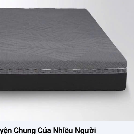
uyện Chung Của Nhiều Người