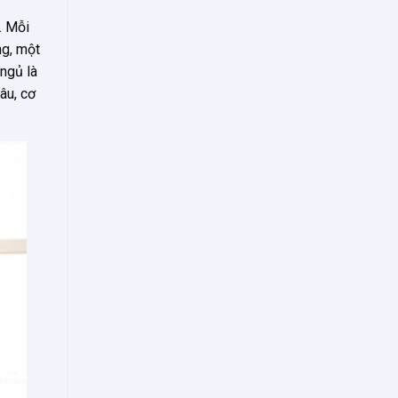
. Mỗi
ng, một
 ngủ là
sâu, cơ