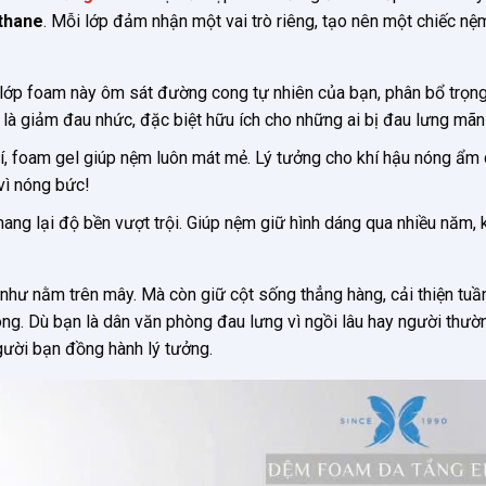
thane
. Mỗi lớp đảm nhận một vai trò riêng, tạo nên một chiếc nệ
, lớp foam này ôm sát đường cong tự nhiên của bạn, phân bổ trọn
ả là giảm đau nhức, đặc biệt hữu ích cho những ai bị đau lưng mãn 
hí, foam gel giúp nệm luôn mát mẻ. Lý tưởng cho khí hậu nóng ẩm
vì nóng bức!
ang lại độ bền vượt trội. Giúp nệm giữ hình dáng qua nhiều năm,
 như nằm trên mây. Mà còn giữ cột sống thẳng hàng, cải thiện tuầ
ng. Dù bạn là dân văn phòng đau lưng vì ngồi lâu hay người thườ
gười bạn đồng hành lý tưởng.