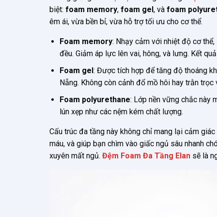
biệt:
foam memory
,
foam gel
, và
foam polyure
êm ái, vừa bền bỉ, vừa hỗ trợ tối ưu cho cơ thể.
Foam memory
: Nhạy cảm với nhiệt độ cơ thể
đều. Giảm áp lực lên vai, hông, và lưng. Kết qu
Foam gel
: Được tích hợp để tăng độ thoáng k
Nẵng. Không còn cảnh đổ mồ hôi hay trằn trọc 
Foam polyurethane
: Lớp nền vững chắc này m
lún xẹp như các nệm kém chất lượng.
Cấu trúc đa tầng này không chỉ mang lại cảm giác
máu, và giúp bạn chìm vào giấc ngủ sâu nhanh chó
xuyên mất ngủ.
Đệm Foam Đa Tầng Elan
sẽ là n