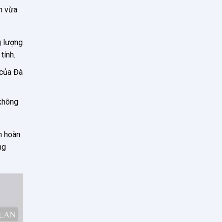
m vừa
g lượng
tính.
 của Đà
 không
n hoàn
ng