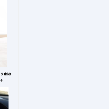
ở thiết
e.