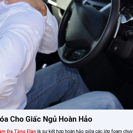
hóa Cho Giấc Ngủ Hoàn Hảo
m Đa Tầng Elan
là sự kết hợp hoàn hảo giữa các lớp foam chu