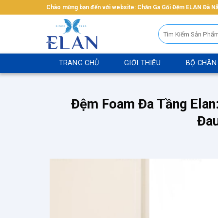
Bỏ
Chào mừng bạn đến với website: Chăn Ga Gối Đệm ELAN Đà N
qua
Tìm
nội
kiếm:
dung
TRANG CHỦ
GIỚI THIỆU
BỘ CHĂN
Đệm Foam Đa Tầng Elan:
Đau