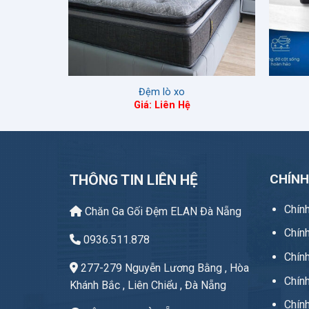
Đệm lò xo
Giá: Liên Hệ
CHÍN
THÔNG TIN LIÊN HỆ
Chín
Chăn Ga Gối Đệm ELAN Đà Nẵng
Chín
0936.511.878
Chính
277-279 Nguyễn Lương Bằng , Hòa
Chín
Khánh Bắc , Liên Chiểu , Đà Nẵng
Chín