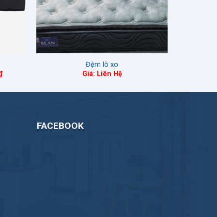
Đệm lò xo
Khoảng
₫
Giá: Liên Hệ
giá:
từ
5.220.000 ₫
đến
7.420.000 ₫
FACEBOOK