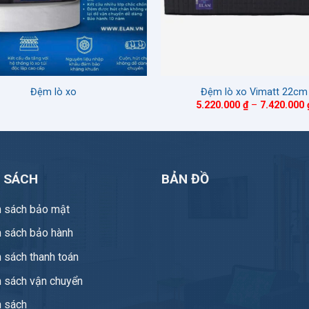
Đệm lò xo
Đệm lò xo Vimatt 22cm
5.220.000
₫
–
7.420.000
H SÁCH
BẢN ĐỒ
h sách bảo mật
h sách bảo hành
 sách thanh toán
h sách vận chuyển
h sách