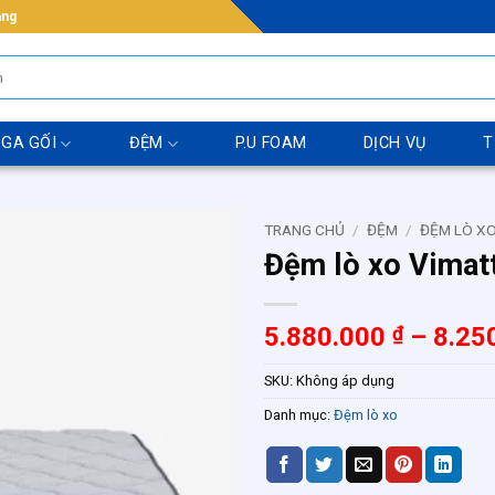
ẵng
 GA GỐI
ĐỆM
P.U FOAM
DỊCH VỤ
T
TRANG CHỦ
/
ĐỆM
/
ĐỆM LÒ X
Đệm lò xo Vimat
5.880.000
₫
–
8.25
SKU:
Không áp dụng
Danh mục:
Đệm lò xo