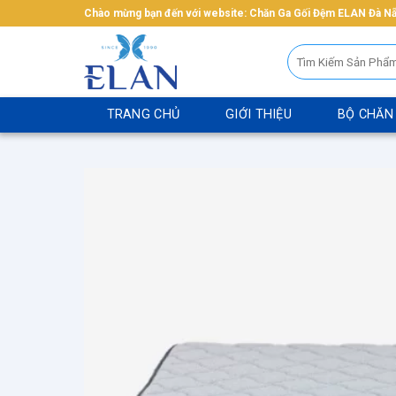
Bỏ
Chào mừng bạn đến với website: Chăn Ga Gối Đệm ELAN Đà N
qua
Tìm
nội
kiếm:
dung
TRANG CHỦ
GIỚI THIỆU
BỘ CHĂN