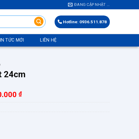
ĐANG CẬP NHẬT ...
Hotline: 0936.511.878
IN TỨC MỚI
LIÊN HỆ
O
t 24cm
Khoảng
0.000
₫
giá:
từ
5.880.000 ₫
đến
8.250.000 ₫