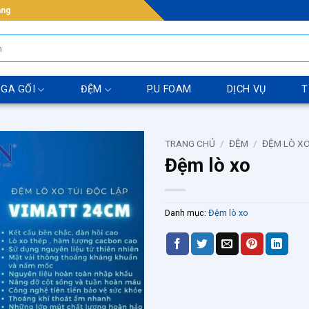
ẵng
 GA GỐI
ĐỆM
P.U FOAM
DỊCH VỤ
T
TRANG CHỦ
/
ĐỆM
/
ĐỆM LÒ X
Đệm lò xo
Danh mục:
Đệm lò xo