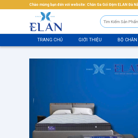
Bỏ
Chào mừng bạn đến với website: Chăn Ga Gối Đệm ELAN Đà N
qua
Tìm
nội
kiếm:
dung
TRANG CHỦ
GIỚI THIỆU
BỘ CHĂN