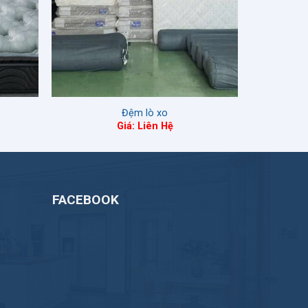
Đệm lò xo
Giá: Liên Hệ
FACEBOOK