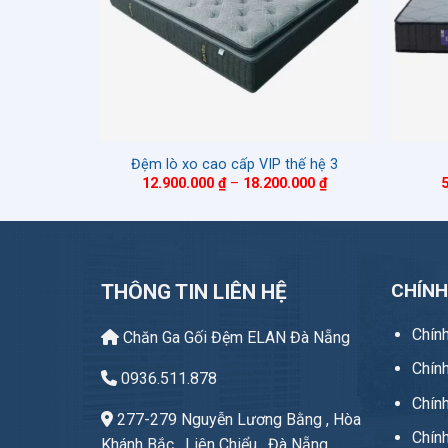
as 27cm
Đệm lò xo cao cấp VIP thế hệ 3
Khoảng
Khoảng
.000
₫
12.900.000
₫
–
18.200.000
₫
giá:
giá:
từ
từ
7.060.000 ₫
12.900.000 ₫
đến
đến
10.100.000 ₫
18.200.000 ₫
CHÍN
THÔNG TIN LIÊN HỆ
Chín
Chăn Ga Gối Đệm ELAN Đà Nẵng
Chín
0936.511.878
Chính
277-279 Nguyễn Lương Bằng , Hòa
Chín
Khánh Bắc , Liên Chiểu , Đà Nẵng