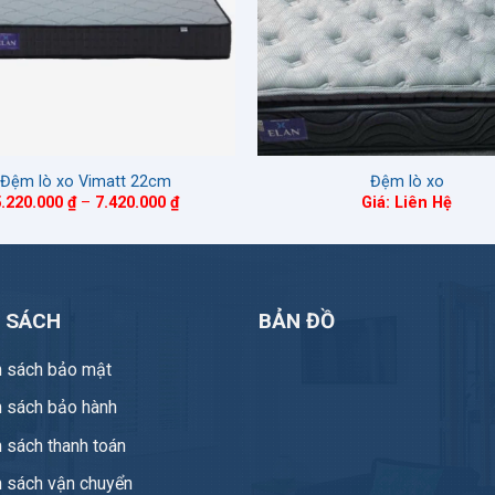
Đệm lò xo Vimatt 22cm
Đệm lò xo
Khoảng
5.220.000
₫
–
7.420.000
₫
Giá: Liên Hệ
giá:
từ
5.220.000 ₫
đến
7.420.000 ₫
H SÁCH
BẢN ĐỒ
h sách bảo mật
h sách bảo hành
 sách thanh toán
h sách vận chuyển