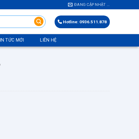
ĐANG CẬP NHẬT ...
Hotline: 0936.511.878
IN TỨC MỚI
LIÊN HỆ
O