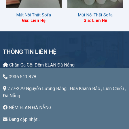
Mút Nội Thất Sofa
Mút Nội Thất Sofa
Giá: Liên Hệ
Giá: Liên Hệ
THÔNG TIN LIÊN HỆ
Chăn Ga Gối Đệm ELAN Đà Nẵng
0936.511.878
277-279 Nguyễn Lương Bằng , Hòa Khánh Bắc , Liên Chiểu ,
Đà Nẵng
NỆM ELAN ĐÀ NẴNG
Đang cập nhật...