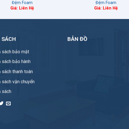
Đệm Foam
Đệm Foam
Giá: Liên Hệ
Giá: Liên Hệ
H SÁCH
BẢN ĐỒ
h sách bảo mật
h sách bảo hành
 sách thanh toán
h sách vận chuyển
h sách