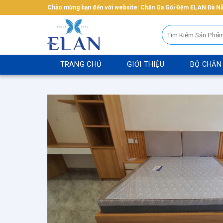
Bỏ
Chào mừng bạn đến với website: Chăn Ga Gối Đệm ELAN Đà N
qua
Tìm
nội
kiếm:
dung
TRANG CHỦ
GIỚI THIỆU
BỘ CHĂN