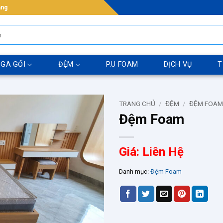
ẵng
 GA GỐI
ĐỆM
P.U FOAM
DỊCH VỤ
T
TRANG CHỦ
/
ĐỆM
/
ĐỆM FOA
Đệm Foam
Giá: Liên Hệ
Danh mục:
Đệm Foam