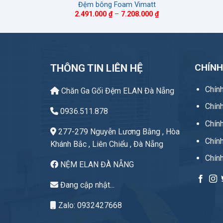
ần See
Đệm bông Foam Vimatt
Khoảng
Khoảng
000
₫
2.491.000
₫
–
7.208.000
₫
giá:
giá:
từ
từ
1.470.000 ₫
2.491.000 ₫
đến
đến
6.150.000 ₫
7.208.000 ₫
CHÍN
THÔNG TIN LIÊN HỆ
Chín
Chăn Ga Gối Đệm ELAN Đà Nẵng
Chín
0936.511.878
Chính
277-279 Nguyễn Lương Bằng , Hòa
Chín
Khánh Bắc , Liên Chiểu , Đà Nẵng
Chín
NỆM ELAN ĐÀ NẴNG
Đang cập nhật...
Zalo: 0932427668