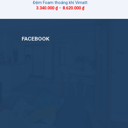
Đệm Foam thoáng khí Vimatt
Khoảng
3.340.000
₫
–
8.620.000
₫
giá:
từ
3.340.000 ₫
đến
8.620.000 ₫
FACEBOOK