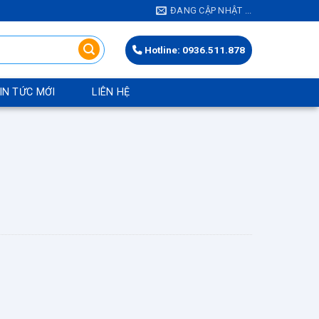
ĐANG CẬP NHẬT ...
Hotline: 0936.511.878
IN TỨC MỚI
LIÊN HỆ
M