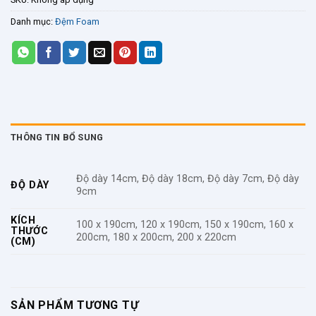
từ
2.491.000 ₫
Danh mục:
Đệm Foam
đến
7.208.000 ₫
THÔNG TIN BỔ SUNG
Độ dày 14cm, Độ dày 18cm, Độ dày 7cm, Độ dày
ĐỘ DÀY
9cm
KÍCH
100 x 190cm, 120 x 190cm, 150 x 190cm, 160 x
THƯỚC
200cm, 180 x 200cm, 200 x 220cm
(CM)
SẢN PHẨM TƯƠNG TỰ