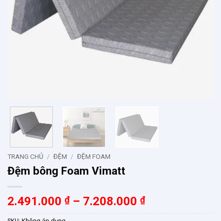
TRANG CHỦ
/
ĐỆM
/
ĐỆM FOAM
Đệm bông Foam Vimatt
Khoảng
2.491.000
₫
–
7.208.000
₫
giá:
SKU:
Không áp dụng