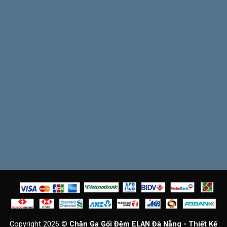
Copyright 2026 ©
Chăn Ga Gối Đệm ELAN Đà Nẵng - Thiết Kế