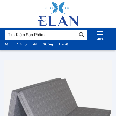
Bỏ
qua
nội
dung
Tìm
kiếm:
Đệm
Chăn ga
Gối
Giường
Phụ kiện