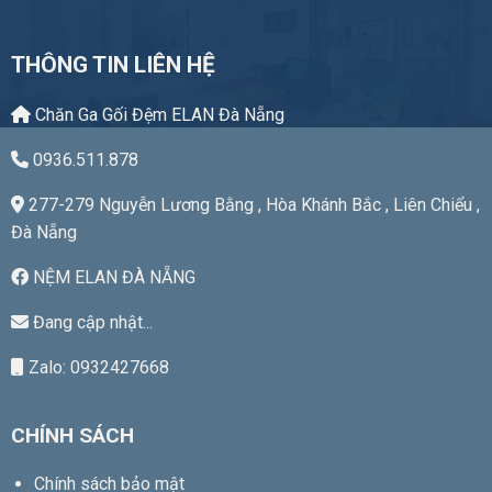
ến
đến
đến
200.000 ₫
7.275.000 ₫
5.64
THÔNG TIN LIÊN HỆ
Chăn Ga Gối Đệm ELAN Đà Nẵng
0936.511.878
277-279 Nguyễn Lương Bằng , Hòa Khánh Bắc , Liên Chiểu ,
Đà Nẵng
NỆM ELAN ĐÀ NẴNG
Đang cập nhật...
Zalo: 0932427668
CHÍNH SÁCH
Chính sách bảo mật