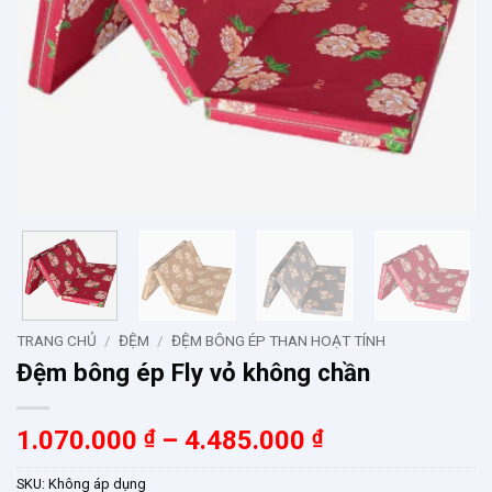
TRANG CHỦ
/
ĐỆM
/
ĐỆM BÔNG ÉP THAN HOẠT TÍNH
Đệm bông ép Fly vỏ không chần
Khoảng
1.070.000
₫
–
4.485.000
₫
giá:
SKU:
Không áp dụng