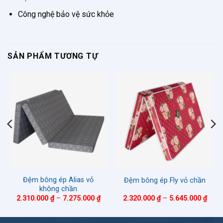
Công nghệ bảo vệ sức khỏe
SẢN PHẨM TƯƠNG TỰ
Đệm bông ép Alias vỏ
Đệm bông ép Fly vỏ chần
không chần
hoảng
Khoảng
Khoả
2.310.000
₫
–
7.275.000
₫
2.320.000
₫
–
5.645.000
₫
á:
giá:
giá:
ừ
từ
từ
610.000 ₫
2.310.000 ₫
2.32