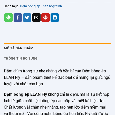
từ
1.070.000 ₫
Danh mục:
Đệm bông ép Than hoạt tính
đến
4.485.000 ₫
MÔ TẢ SẢN PHẨM
THÔNG TIN BỔ SUNG
Đắm chìm trong sự nhẹ nhàng và bền bỉ của Đệm bông ép
ELAN Fly – sản phẩm thiết kế đặc biệt để mang lại giấc ngủ
tuyệt vời nhất cho bạn.
Đệm bông ép ELAN Fly
không chỉ là đệm, mà là sự kết hợp
tinh tế giữa chất liệu bông ép cao cấp và thiết kế hiện đại.
Chất lượng vải chần nhẹ nhàng, tạo nên lớp đệm mềm mại
và thoải mái. Với công nghệ bông ép tiên tiến, Fly giữ được